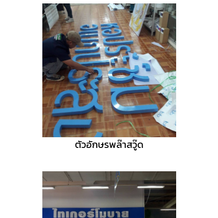
ตัวอักษรพล๊าสวู๊ด