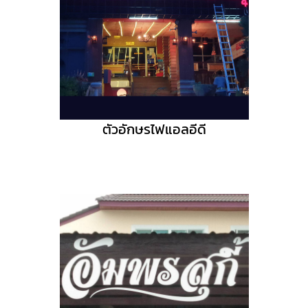
ตัวอักษรไฟแอลอีดี