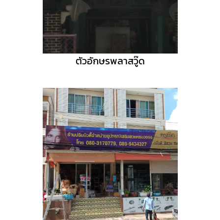
ตัวอักษรพลาสวู๊ด