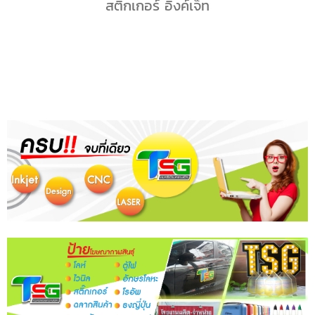
สติ๊กเกอร์ อิงค์เจ็ท