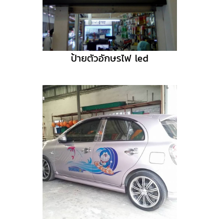
ป้ายตัวอักษรไฟ led