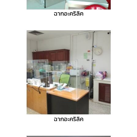
ฉากอะคริลิค
ฉากอะคริลิค