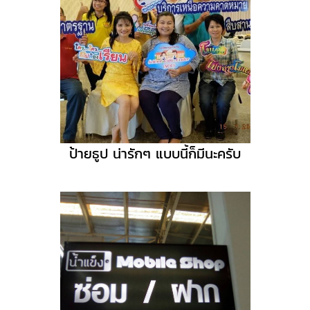
ป้ายธูป น่ารักๆ แบบนี้ก็มีนะครับ