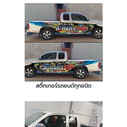
สติ๊กเกอร์รถยนต์ทุกชนิด