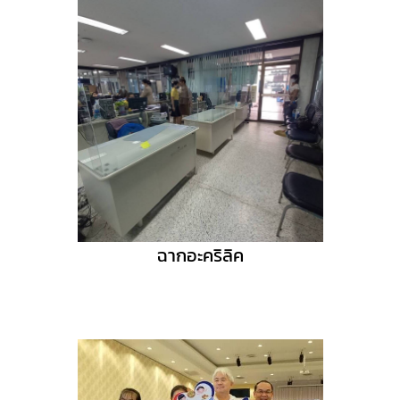
ฉากอะคริลิค