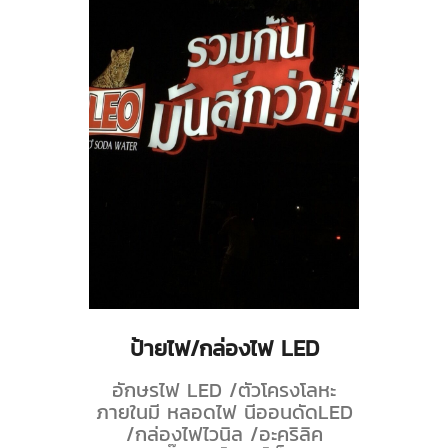
ป้ายไฟ/กล่องไฟ LED
อักษรไฟ LED /ตัวโครงโลหะ
ภายในมี หลอดไฟ นีออนดัดLED
/กล่องไฟไวนิล /อะคริลิค